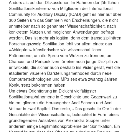
Anders als bei den Diskussionen im Rahmen der jährlichen
Sonifikationskonferenz von Mitgliedern der International
Community for Auditory Display (ICAD) geht es hier auf über
300 Seiten um das Sammeln von Erscheinungen, die nicht
unmittelbar nach so genannter Wissenschaftlichkeit, nach
konkretem Nutzen und möglichen Anwendungen befragt
werden. Das ist mehr als legitim, denn dem transdiziplinären
Forschungszweig Sonifikation fehlt vor allem eines: das
«Abklopfen» künstlerischer wie wissenschaftlicher
Phänomene, um die Spreu vom Weizen zu trennen, um
Chancen und Perspektiven für eine noch junge Disziplin zu
entwickeln, die sicher auch deshalb ins Visier gerät, weil die
etablierten visuellen Darstellungsmethoden durch neue
Computertechnologien und MP3 seit etwa zwanzig Jahren
Konkurrenz bekommen haben.
Um etwas Orientierung im Dickicht vielfältigster
Sonifikationsphänomene in Geschichte und Gegenwart zu
bieten, gliedern die Herausgeber Andi Schoon und Axel
Volmar in zwei Kapitel. Das erste, «Das geschulte Ohr in der
Geschichte der Wissenschaften», beleuchtet in Form eines
grundlegenden Aufsatzes von Alexandra Supper unter
anderem einige Legitimationsprobleme der Sonifikation. Ein