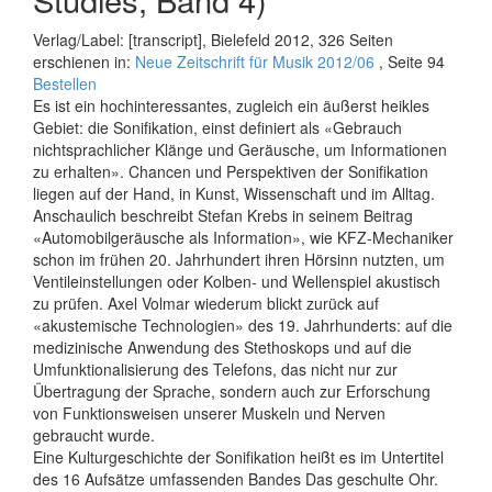
Verlag/Label: [transcript], Bielefeld 2012, 326 Seiten
erschienen in:
Neue Zeitschrift für Musik 2012/06
, Seite 94
Bestellen
Es ist ein hochinteressantes, zugleich ein äußerst heikles
Gebiet: die Sonifikation, einst definiert als «Gebrauch
nichtsprachlicher Klänge und Geräusche, um Informationen
zu erhalten». Chancen und Perspektiven der Sonifikation
liegen auf der Hand, in Kunst, Wissenschaft und im Alltag.
Anschaulich beschreibt Stefan Krebs in seinem Beitrag
«Automobilgeräusche als Information», wie KFZ-Mechaniker
schon im frühen 20. Jahrhundert ihren Hörsinn nutzten, um
Ventileinstellungen oder Kolben- und Wellenspiel akustisch
zu prüfen. Axel Volmar wiederum blickt zurück auf
«akustemische Technologien» des 19. Jahrhunderts: auf die
medizinische Anwendung des Stethos­kops und auf die
Umfunktionalisierung des Telefons, das nicht nur zur
Übertragung der Sprache, sondern auch zur Erforschung
von Funktionsweisen unserer Muskeln und Nerven
gebraucht wurde.
Eine Kulturgeschichte der Sonifikation heißt es im Untertitel
des 16 Aufsätze umfassenden Bandes Das geschulte Ohr.