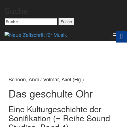
Suche
Suche
nach:
Schal
Navig
Schoon, Andi / Volmar, Axel (Hg.)
Das geschulte Ohr
Eine Kulturgeschichte der
Sonifikation (= Reihe Sound
Studies, Band 4)