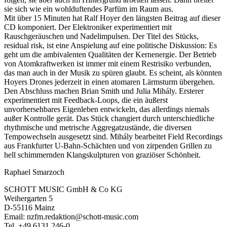
sie sich wie ein wohlduftendes Parfüm im Raum aus.
Mit über 15 Minuten hat Ralf Hoyer den längsten Beitrag auf dieser
CD komponiert. Der Elektroniker experimentiert mit
Rauschgeräuschen und Nadelimpulsen. Der Titel des Stücks,
residual risk, ist eine Anspielung auf eine politische Diskussion: Es
geht um die ambivalenten Qualitäten der Kernenergie. Der Betrieb
von Atomkraftwerken ist im­mer mit einem Restrisiko verbunden,
das man auch in der Musik zu spüren glaubt. Es scheint, als könnten
Hoyers Drones jederzeit in einen atomaren Lärmsturm übergehen.
Den Abschluss machen Brian Smith und Julia Mihály. Ersterer
experimentiert mit Feedback-Loops, die ein äußerst
unvorhersehbares Eigenleben entwickeln, das allerdings niemals
außer Kontrolle gerät. Das Stück changiert durch unterschiedliche
rhythmische und metrische Aggregatzustände, die diversen
Tempowechseln ausgesetzt sind. Mihály bearbeitet Field Recordings
aus Frankfurter U-Bahn-Schächten und von zirpenden Grillen zu
hell schimmernden Klangskulpturen von graziöser Schönheit.
Raphael Smarzoch
SCHOTT MUSIC GmbH & Co KG
Weihergarten 5
D-55116 Mainz
Email: nzfm.redaktion@schott-music.com
Tel. +49 6131 246-0