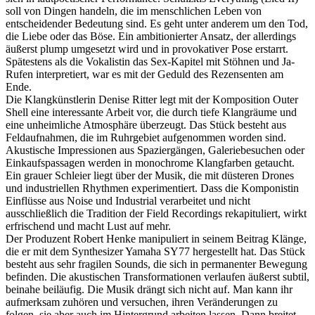
soll von Dingen handeln, die im menschlichen Leben von
entscheidender Bedeutung sind. Es geht unter anderem um den Tod,
die Liebe oder das Böse. Ein ambitionierter Ansatz, der allerdings
äußerst plump umgesetzt wird und in provokativer Pose erstarrt.
Spätestens als die Vokalistin das Sex-Kapitel mit Stöhnen und Ja-
Rufen interpretiert, war es mit der Geduld des Rezensenten am
Ende.
Die Klangkünstlerin Denise Ritter legt mit der Komposition Outer
Shell eine interessante Arbeit vor, die durch tiefe Klangräume und
eine unheimliche Atmosphäre überzeugt. Das Stück besteht aus
Feldaufnahmen, die im Ruhrgebiet aufgenommen worden sind.
Akustische Impressionen aus Spaziergängen, Galeriebesuchen oder
Einkaufspassagen wer­den in monochrome Klangfarben ge­taucht.
Ein grauer Schleier liegt über der Musik, die mit düsteren Drones
und industriellen Rhythmen experimentiert. Dass die Komponistin
Einflüsse aus Noise und Industrial verarbeitet und nicht
ausschließlich die Tradition der Field Recordings rekapituliert, wirkt
erfrischend und macht Lust auf mehr.
Der Produzent Robert Henke ma­nipuliert in seinem Beitrag Klänge,
die er mit dem Synthesizer Yamaha SY77 hergestellt hat. Das Stück
besteht aus sehr fragilen Sounds, die sich in permanenter Bewegung
befinden. Die akustischen Transformationen verlaufen äußerst subtil,
beinahe beiläufig. Die Musik drängt sich nicht auf. Man kann ihr
aufmerksam zuhören und versuchen, ihren Veränderungen zu
folgen, sie aber auch im Hintergrund arbeiten lassen. Dann breitet