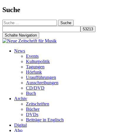
Suche
Suche
nach:
Schalte Navigation
Zum
News
Inhalt
Events
springen
Kulturpolitik
Tagungen
Hörfunk
Uraufführungen
Ausschreibungen
CD/DVD
Buch
Archiv
Zeitschriften
Bücher
DVDs
Beiträge in Englisch
Digital
Abo