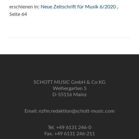
erschienen in:
Neue Zeitschrift für Musik 6/2020
,
Seite 64
SCHOTT MUSIC GmbH & Co KG
Weihergarten 5
D-55116 Mainz
Email: nzfm.redaktion@schott-music.com
Tel. +49 6131 246-0
Fax. +49 6131 246-211