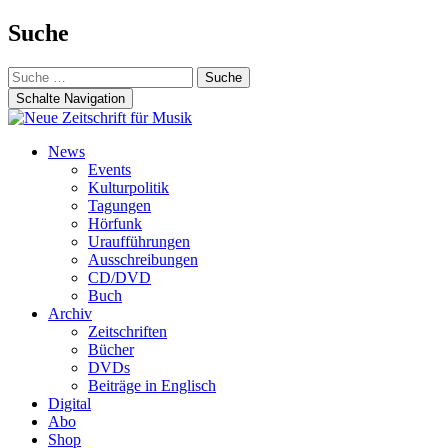
Suche
Suche
nach:
Schalte Navigation
Zum
News
Inhalt
Events
springen
Kulturpolitik
Tagungen
Hörfunk
Uraufführungen
Ausschreibungen
CD/DVD
Buch
Archiv
Zeitschriften
Bücher
DVDs
Beiträge in Englisch
Digital
Abo
Shop