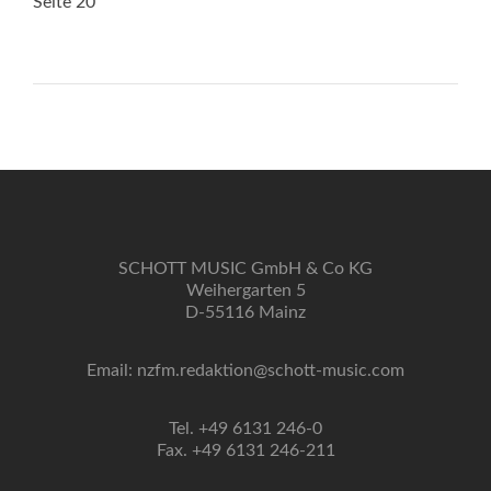
Seite 20
SCHOTT MUSIC GmbH & Co KG
Weihergarten 5
D-55116 Mainz
Email: nzfm.redaktion@schott-music.com
Tel. +49 6131 246-0
Fax. +49 6131 246-211