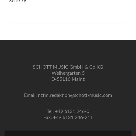
Seite 78
SCHOTT MUSIC GmbH & Co KG
Weihergarten 5
D-55116 Mainz
Email: nzfm.redaktion@schott-music.com
Tel. +49 6131 246-0
Fax. +49 6131 246-211