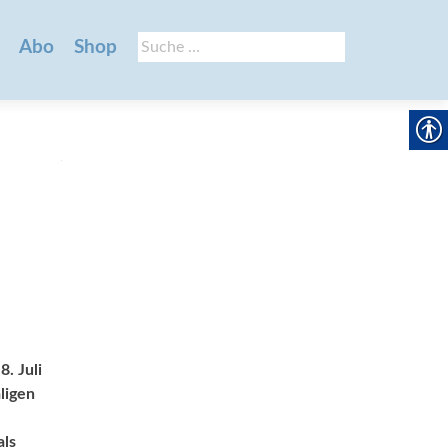
Suche
Abo
Shop
nach:
. Juli
ligen
als