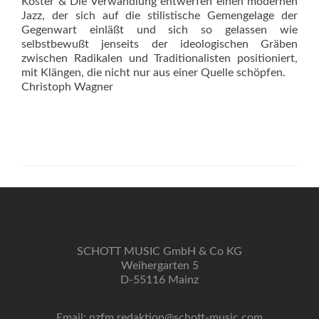
Köster & Die Verwandlung entwerfen einen modernen
Jazz, der sich auf die stilistische Gemengelage der
Gegenwart einläßt und sich so gelassen wie
selbstbewußt jenseits der ideologischen Gräben
zwischen Radikalen und Traditionalisten positioniert,
mit Klängen, die nicht nur aus einer Quelle schöpfen.
Christoph Wagner
SCHOTT MUSIC GmbH & Co KG
Weihergarten 5
D-55116 Mainz
Email: nzfm.redaktion@schott-music.com