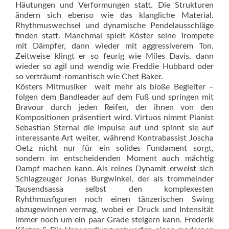
Häutungen und Verformungen statt. Die Strukturen
ändern sich ebenso wie das klangliche Material.
Rhythmuswechsel und dynamische Pendelausschläge
finden statt. Manchmal spielt Köster seine Trompete
mit Dämpfer, dann wieder mit aggressiverem Ton.
Zeitweise klingt er so feurig wie Miles Davis, dann
wieder so agil und wendig wie Freddie Hubbard oder
so verträumt-romantisch wie Chet Baker.
Kösters Mitmusiker  weit mehr als bloße Begleiter –
folgen dem Bandleader auf dem Fuß und springen mit
Bravour durch jeden Reifen, der ihnen von den
Kompositionen präsentiert wird. Virtuos nimmt Pianist
Sebastian Sternal die Impulse auf und spinnt sie auf
interessante Art weiter, während Kontrabassist Joscha
Oetz nicht nur für ein solides Fundament sorgt,
sondern im entscheidenden Moment auch mächtig
Dampf machen kann. Als reines Dynamit erweist sich
Schlagzeuger Jonas Burgwinkel, der als trommelnder
Tausendsassa selbst den komplexesten
Ryhthmusfiguren noch einen tänzerischen Swing
abzugewinnen vermag, wobei er Druck und Intensität
immer noch um ein paar Grade steigern kann. Frederik