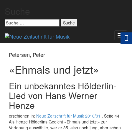
Suche
Suche
nach:
Schal
Navig
Petersen, Peter
«Ehmals und jetzt»
Ein unbekanntes Hölderlin-
Lied von Hans Werner
Henze
erschienen in:
Neue Zeitschrift für Musik 2010/01
, Seite 44
Als Henze Hölderlins Gedicht «Ehmals und jetzt» zur
Vertonung auswählte, war er 35, also noch jung, aber schon