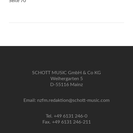
Seite 70
SCHOTT MUSIC GmbH & Co KG
Weihergarten 5
D-55116 Mainz
Email: nzfm.redaktion@schott-music.com
Tel. +49 6131 246-0
Fax. +49 6131 246-211