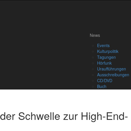
News
Events
Kulturpolitik
Tagungen
Hörfunk
Uraufführungen
Ausschreibungen
CD/DVD
Buch
der Schwelle zur High-End-