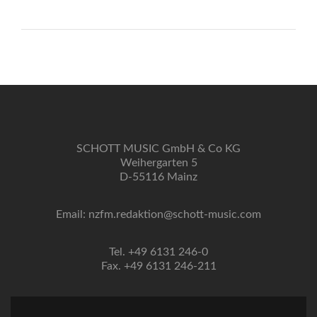
SCHOTT MUSIC GmbH & Co KG
Weihergarten 5
D-55116 Mainz
Email: nzfm.redaktion@schott-music.com
Tel. +49 6131 246-0
Fax. +49 6131 246-211