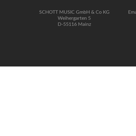
SCHOTT MUSIC GmbH & Co KG
Ema
Weihergarten 5
D-55116 Mainz