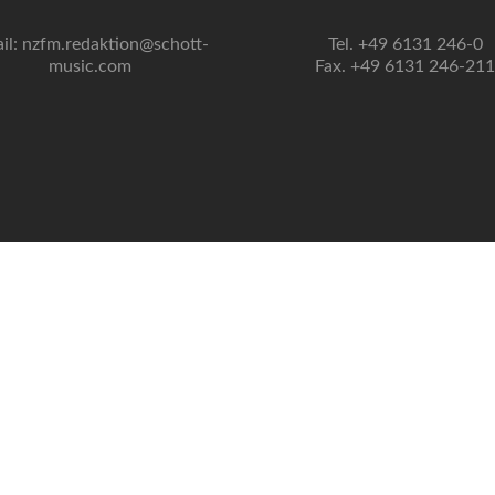
il: nzfm.redaktion@schott-
Tel. +49 6131 246-0
music.com
Fax. +49 6131 246-211