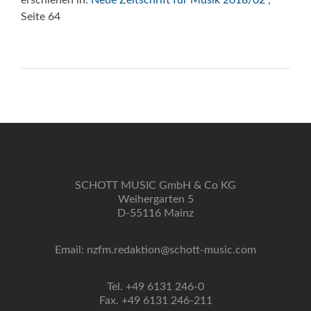
erschienen in:
Neue Zeitschrift für Musik 2018/02
,
Seite 64
SCHOTT MUSIC GmbH & Co KG
Weihergarten 5
D-55116 Mainz
Email: nzfm.redaktion@schott-music.com
Tel. +49 6131 246-0
Fax. +49 6131 246-211