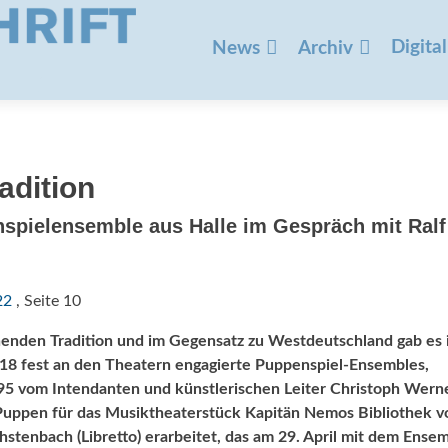
Zum
Inhalt
Digital
News
Archiv
springen
adition
spielensemble aus Halle im Gespräch mit Ralf
22
, Seite 10
enden Tradition und im Gegensatz zu Westdeutschland gab es 
18 fest an den Theatern engagierte Puppenspiel-Ensembles,
995 vom Intendanten und künstlerischen Leiter Christoph Wern
t Puppen für das Musiktheaterstück Kapitän Nemos Bibliothek v
hstenbach (Libretto) erarbeitet, das am 29. April mit dem Ense