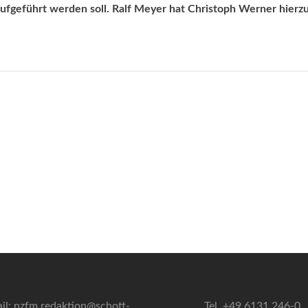
ufgeführt werden soll. Ralf Meyer hat Christoph Werner hierz
il: nzfm.redaktion@schott-
Tel. +49 6131 246-0