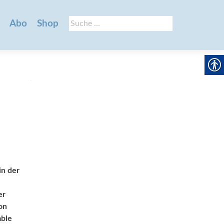
Suche
Abo
Shop
nach:
in der
er
on
mble