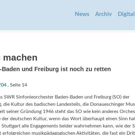
Zum
Inhalt
News
Archiv
Digital
springen
g machen
Baden und Freiburg ist noch zu retten
/04
, Seite 14
 das SWR Sinfonieorchester Baden-Baden und Freiburg (SO) der
, die Kultur des badischen Landesteils, die Donaueschinger Mus
Seit seiner Gründung 1946 steht das SO wie kein anderes Orches
e der deutschen Kultur, wenn das Wort überhaupt einen Sinn hat
 in Stuttgart alle Engagements beider wahrnehmen kann, wie der
st erfolgreichen musikpädagogischen Aktivitäten, die fast ein Drit