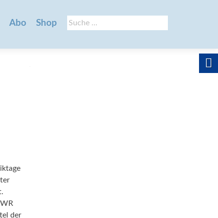
Suche
Abo
Shop
nach:
iktage
ter
.
 SWR
tel der