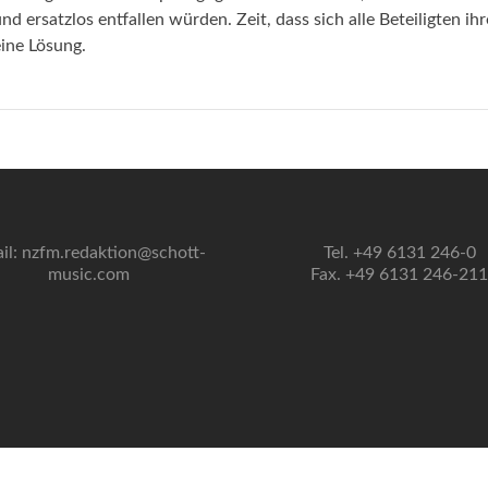
 ersatzlos entfallen würden. Zeit, dass sich alle Beteiligten ihr
ine Lösung.
il: nzfm.redaktion@schott-
Tel. +49 6131 246-0
music.com
Fax. +49 6131 246-211