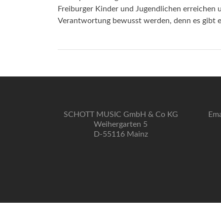
Freiburger Kinder und Jugendlichen erreichen und
Verantwortung bewusst werden, denn es gibt e
SCHOTT MUSIC GmbH & Co KG
Ema
Weihergarten 5
D-55116 Mainz