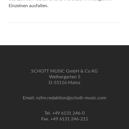
Einzelnen ausfallen.
SCHOTT MUSIC GmbH & Co KG
Weihergarten 5
D-55116 Mainz
Email: nzfm.redaktion@schott-music.com
Tel. +49 6131 246-0
Fax. +49 6131 246-211