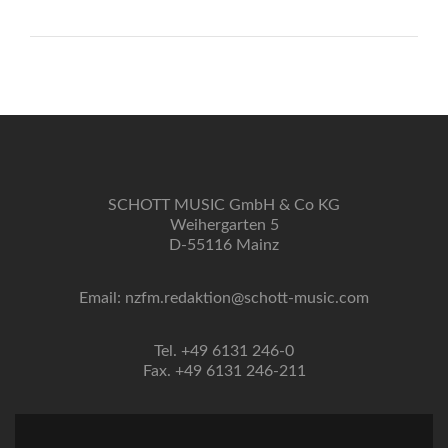
SCHOTT MUSIC GmbH & Co KG
Weihergarten 5
D-55116 Mainz
Email: nzfm.redaktion@schott-music.com
Tel. +49 6131 246-0
Fax. +49 6131 246-211