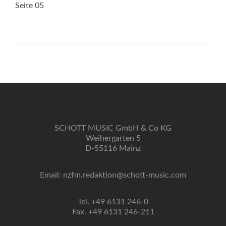
Seite 05
SCHOTT MUSIC GmbH & Co KG
Weihergarten 5
D-55116 Mainz
Email: nzfm.redaktion@schott-music.com
Tel. +49 6131 246-0
Fax. +49 6131 246-211