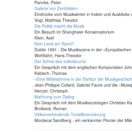
Pannke, Peter
Galerie von Zerrbildern
Eindrücke vom Musikwinter in Indein und Ausblicke 
Vogt, Matthias Theodor
Die Politik macht die Musik
Ein Besuch im Shanghaier Konservatorium
Klein, Axel
Kein Land am Rand?
Dublin 1991 - Die Musikszene in der «Europäischen
Wohlfahrt, Hans-Theodor
Der Schrei des Individuums
Ein Gespräch mit dem englischen Komponisten Joh
Kabisch, Thomas
«Eine Mittelstimme in der Partitur der Musikgeschic
Jean-Philippe Collard, Gabriel Faure und die «Musi
Henzel, Christoph
Mahnung zum Dialog
Ein Gespräch mit dem Musiksoziologen Christian K
Brotbeck, Roman
Völkerverbindende Tondifferenzierung
Mordecai Sandberg - ein verkannter Pionier der Mikr