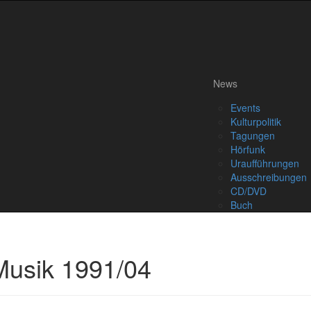
News
Events
Kulturpolitik
Tagungen
Hörfunk
Uraufführungen
Ausschreibungen
CD/DVD
Buch
 Musik 1991/04