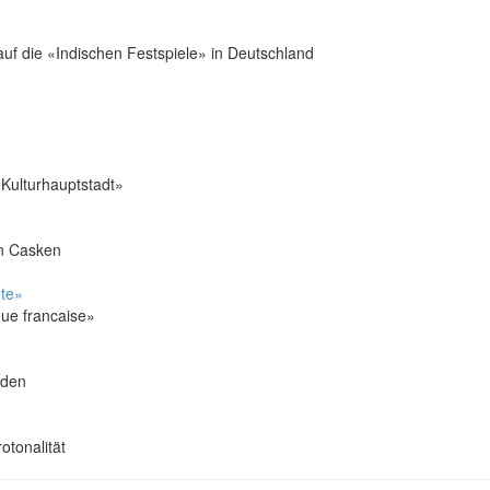
auf die «Indischen Festspiele» in Deutschland
 Kulturhauptstadt»
n Casken
hte»
que francaise»
aden
otonalität