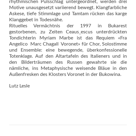
rhythmischen Pulsschlag untergeordnet, werden drei
Motive unausgesetzt variierend bewegt. Klangfarbliche
Askese, tiefe Stimmlage und Tamtam rücken das karge
Klanggebet in Todesnähe.
Rituelles Vermächtnis der 1997 in Bukarest
gestorbenen, zu Zeiten Ceau­s¸escus unterdrückten
Tondichterin My­riam Marbe ist das Requiem «Fra
Angelico  Marc Chagall  Voronet» für Chor, Solostimme
und Ensemble: eine bewegende, überkonfessionelle
Totenklage. Auf den Altartafeln des Italieners und in
den Bilderträumen des Russen gewahrte sie die
nämliche, ins Metaphysische weisende Bläue in den
Außenfresken des Klosters Voronet in der Bukowina.
Lutz Lesle