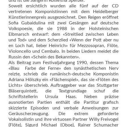
und ist die Sängerin Ros­witha Sperber.
Soweit ersichtlich wurden alle fünf auf der CD
vertretenen Komponistinnen mit dem Heidelberger
Künstlerinnenpreis ausgezeichnet. Den Reigen eröffnet
Sofia Gubaidulina mit zwei Gesängen auf deutsche
Volkspoesie, die sie 1988 in der Holsteinischen
Elbmarsch entwarf: dem «Streitlied zwischen Leben
und Tod» und dem Scherzlied «Wenn der Pott aber nu
en Loch hat, lieber Heinrich» für Mezzosopran, Flöte,
Violoncello und Cembalo. In beiden Liedern meidet die
Russin den «Schein des Bekannten».
Als Beitrag zum Festivaljahrgang 1990, dessen Thema
«Blau  Farbe der Ferne» den synästhetischen Nerv
reizte, schrieb die rumänisch-deutsche Komponistin
Adriana Hölszky ein «Flächenspiel», das sie «Flöten des
Lichts» überschrieb. Auftraggeber war das Stuttgarter
Bläserquintett, die Textgrundlage schuf die
Schriftstellerin Ursula Haas. Neben präzise
ausnotierten Partien enthält die Partitur grafisch
skizzierte Episoden und verbale Anweisungen zur
Geräuscherzeugung. Die extrem geforderte
Vokalsolistin und ihre virtuosen Partner Willy Freivogel
(Flöte), Sigurd Michael (Oboe), Rainer Schumacher