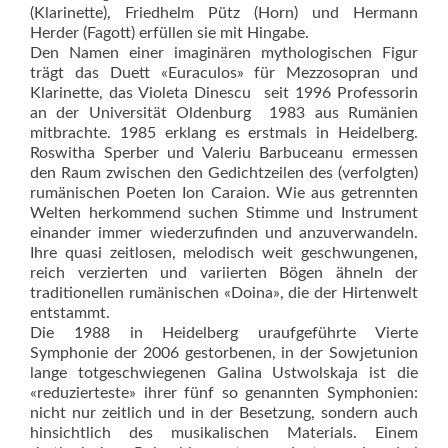
(Klarinette), Friedhelm Pütz (Horn) und Hermann
Herder (Fagott) erfüllen sie mit Hingabe.
Den Namen einer imaginären mythologischen Figur
trägt das Duett «Euraculos» für Mezzosopran und
Klarinette, das Violeta Dinescu  seit 1996 Professorin
an der Universität Oldenburg  1983 aus Rumänien
mitbrachte. 1985 erklang es erstmals in Heidelberg.
Ros­witha Sperber und Valeriu Barbuceanu ermessen
den Raum zwischen den Gedichtzeilen des (verfolgten)
rumänischen Poeten Ion Caraion. Wie aus getrennten
Welten herkommend suchen Stimme und Instrument
einander im­mer wiederzufinden und anzuverwandeln.
Ihre quasi zeitlosen, melodisch weit geschwungenen,
reich verzierten und variierten Bögen ähneln der
traditionellen rumänischen «Doina», die der Hirtenwelt
entstammt.
Die 1988 in Heidelberg uraufgeführte Vierte
Symphonie der 2006 gestorbenen, in der Sowjetunion
lange totgeschwiegenen Galina Ustwolskaja ist die
«reduzierteste» ihrer fünf so genannten Symphonien:
nicht nur zeitlich und in der Besetzung, sondern auch
hinsichtlich des musikalischen Materials. Einem