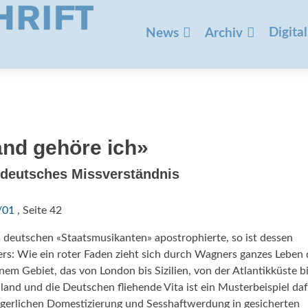
Zum
Inhalt
Digital
News
Archiv
springen
nd gehöre ich»
n deutsches Missverständnis
/01
, Seite 42
deutschen «Staatsmusikanten» apostrophierte, so ist dessen
äers: Wie ein roter Faden zieht sich durch Wagners ganzes Leben 
nem Gebiet, das von London bis Sizilien, von der Atlantikküste b
nd und die Deutschen fliehende Vita ist ein Musterbeispiel daf
rgerlichen Domestizierung und Sesshaftwerdung in gesicherten