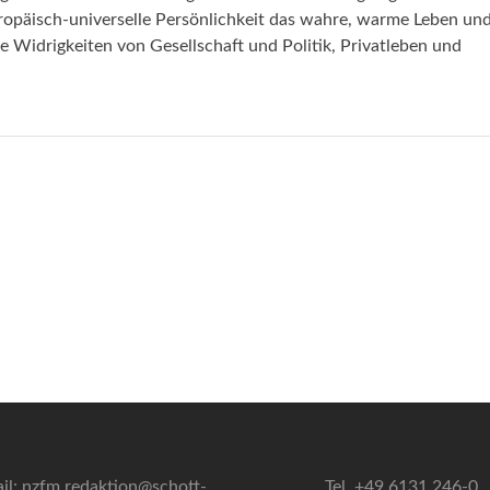
uropäisch-universelle Persönlichkeit das wahre, warme Leben un
e Widrigkeiten von Gesellschaft und Politik, Privatleben und
il: nzfm.redaktion@schott-
Tel. +49 6131 246-0