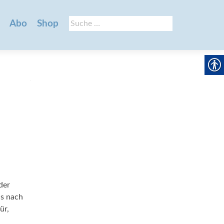
Suche
Abo
Shop
nach:
der
is nach
ür,