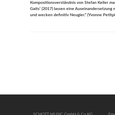
Kompositionsverständnis von Stefan Keller maß
Gaits’ (2017) lassen eine Auseinandersetzung
und wecken definitiv Neugier.” (Yvonne Petitpi
SCHOTT MUSIC GmbH & Co KG
Ema