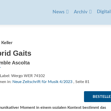
Zum
Inhalt
Digital
News
Archiv
springen
 Keller
rid Gaits
mble Ascolta
/Label: Wergo WER 74102
nen in:
Neue Zeitschrift für Musik 4/2023
, Seite 81
BESTELL
munikativer Moment in einem sozialen Kontext bestimmt das