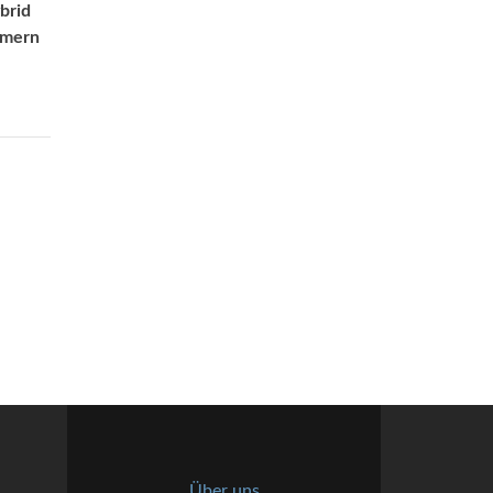
brid
mmern
Über uns