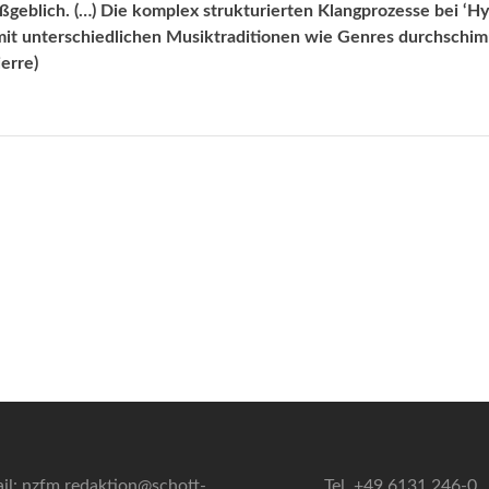
geblich. (…) Die komplex strukturierten Klangprozesse bei ‘Hy
 mit unterschiedlichen Mu­siktraditionen wie Genres durchschi
erre)
il: nzfm.redaktion@schott-
Tel. +49 6131 246-0