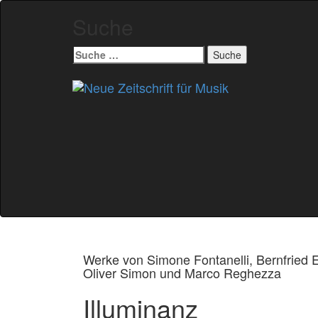
Suche
Suche
nach:
Zum
Inhalt
springen
Werke von Simone Fontanelli, Bernfried E.
Oliver Simon und Marco Reghezza
Illuminanz