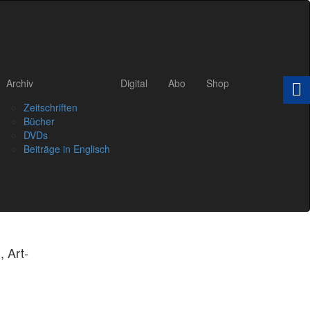
Archiv
Digital
Abo
Shop
Zeitschriften
Bücher
DVDs
Beiträge in Englisch
, Art-