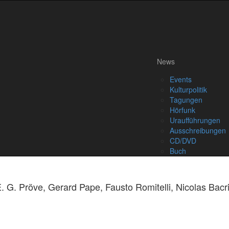
News
Events
Kulturpolitik
Tagungen
Hörfunk
Uraufführungen
Ausschreibungen
CD/DVD
Buch
 G. Pröve, Gerard Pape, Fausto Romitelli, Nicolas Bacri