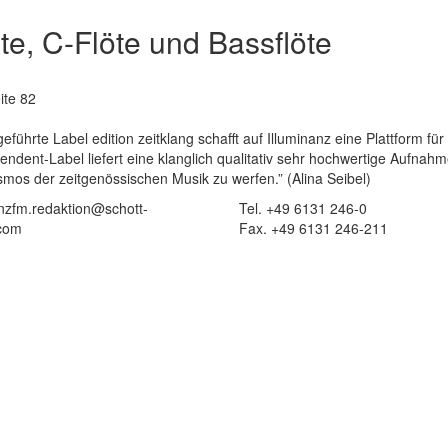
öte, C-Flöte und Bassflöte
ite 82
hrte Label edition zeitklang schafft auf Illuminanz eine Plattform für 
endent-Label liefert eine klanglich qualitativ sehr hochwertige Aufnah
smos der zeitgenössischen Musik zu werfen.” (Alina Seibel)
 nzfm.redaktion@schott-
Tel. +49 6131 246-0
com
Fax. +49 6131 246-211