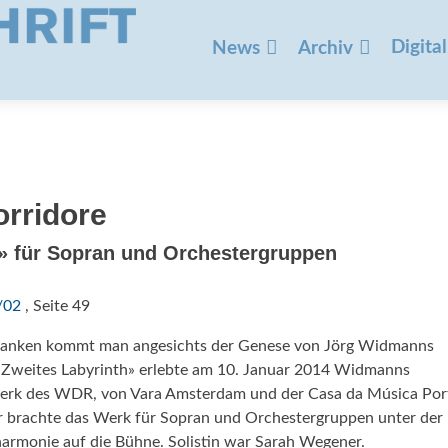
Zum
Inhalt
Digital
News
Archiv
springen
orridore
» für Sopran und Orchestergruppen
/02
, Seite 49
edanken kommt man angesichts der Genese von Jörg Widmanns
«Zweites Labyrinth» erlebte am 10. Januar 2014 Widmanns
swerk des WDR, von Vara Amsterdam und der Casa da Música Port
 brachte das Werk für Sopran und Orchestergruppen unter der
harmonie auf die Bühne. Solistin war Sarah Wegener.