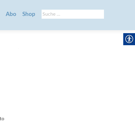
Suche
Abo
Shop
nach:
o 