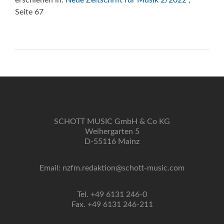
erschienen in:
Neue Zeitschrift für Musik 2/2022
,
Seite 67
SCHOTT MUSIC GmbH & Co KG
Weihergarten 5
D-55116 Mainz
Email: nzfm.redaktion@schott-music.com
Tel. +49 6131 246-0
Fax. +49 6131 246-211