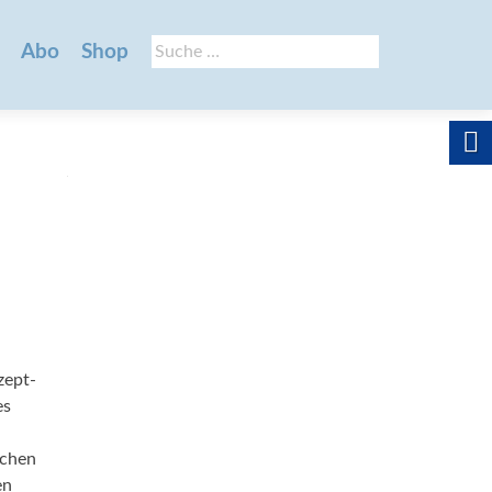
Suche
Abo
Shop
nach:
zept­
es
schen
en