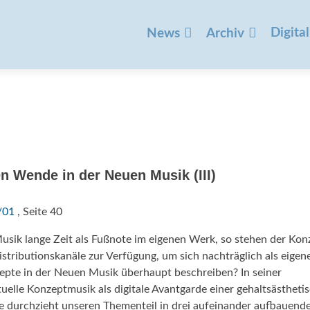
Zum
Inhalt
Digital
News
Archiv
springen
en Wende in der Neuen Musik (III)
/01
, Seite 40
sik lange Zeit als Fußnote im eigenen Werk, so stehen der Kon
tributionskanäle zur Verfügung, um sich nachträglich als eigen
epte in der Neuen Musik überhaupt beschreiben? In seiner
lle Konzeptmusik als digitale Avantgarde einer gehaltsästheti
 durchzieht unseren Thementeil in drei aufeinander aufbauend