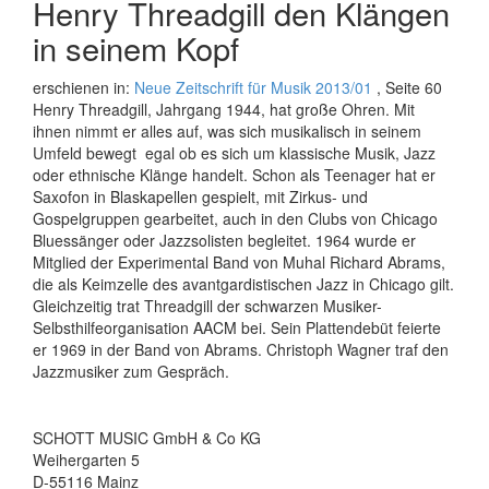
Henry Threadgill den Klängen
in seinem Kopf
erschienen in:
Neue Zeitschrift für Musik 2013/01
, Seite 60
Henry Threadgill, Jahrgang 1944, hat große Ohren. Mit
ihnen nimmt er alles auf, was sich musikalisch in seinem
Umfeld bewegt  egal ob es sich um klassische Musik, Jazz
oder ethnische Klänge handelt. Schon als Teenager hat er
Saxofon in Blaskapellen gespielt, mit Zirkus- und
Gospelgruppen gearbeitet, auch in den Clubs von Chicago
Bluessänger oder Jazzsolisten begleitet. 1964 wurde er
Mitglied der Experimental Band von Muhal Richard Abrams,
die als Keimzelle des avantgardistischen Jazz in Chicago gilt.
Gleichzeitig trat Threadgill der schwarzen Musiker-
Selbsthilfeorganisation AACM bei. Sein Plattendebüt feierte
er 1969 in der Band von Abrams. Christoph Wagner traf den
Jazzmusiker zum Gespräch.
SCHOTT MUSIC GmbH & Co KG
Weihergarten 5
D-55116 Mainz