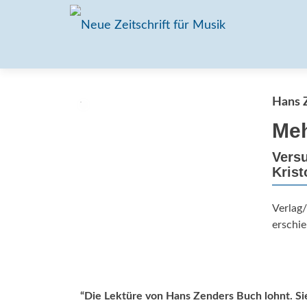
Hans 
Meh
Versu
Krist
Verlag/
erschie
“
Die Lektüre von Hans Zenders Buch lohnt. Sie