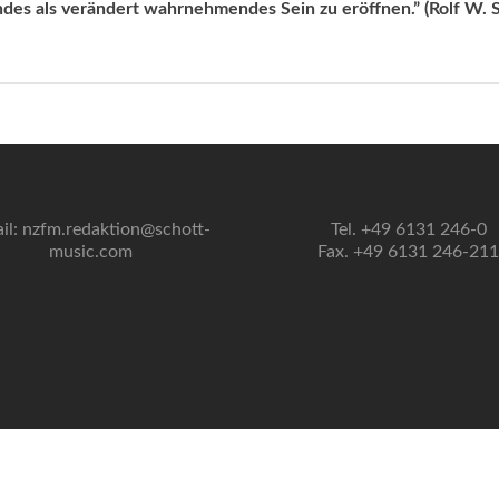
es als verändert wahrnehmendes Sein zu eröffnen.” (Rolf W. St
il: nzfm.redaktion@schott-
Tel. +49 6131 246-0
music.com
Fax. +49 6131 246-211