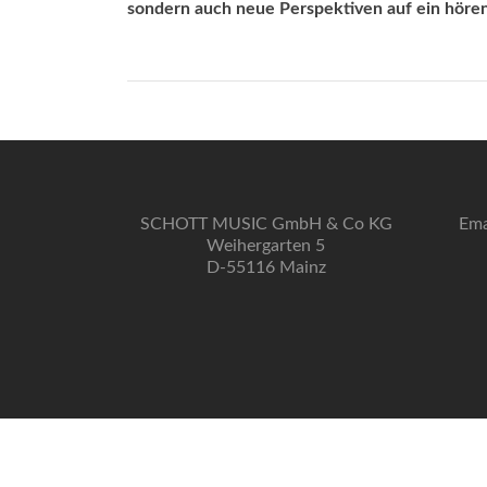
sondern auch neue Perspektiven auf ein hörend
SCHOTT MUSIC GmbH & Co KG
Ema
Weihergarten 5
D-55116 Mainz