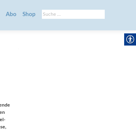
Suche
Abo
Shop
nach:
fende
den
el­
se,