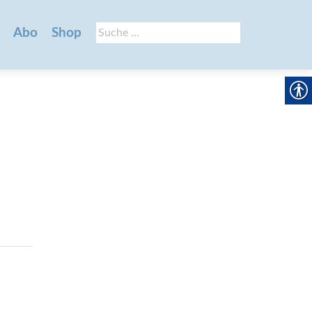
Suche
Abo
Shop
nach: