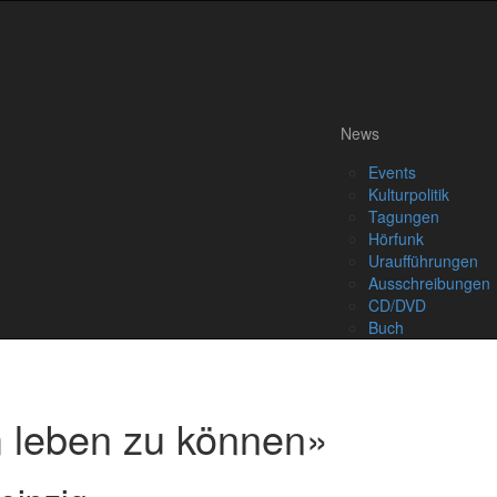
News
Events
Kulturpolitik
Tagungen
Hörfunk
Uraufführungen
Ausschreibungen
CD/DVD
Buch
m leben zu können»