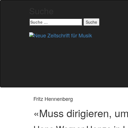
Suche
Suche
nach:
Zum
Inhalt
springen
Fritz Hennenberg
«Muss dirigieren, u