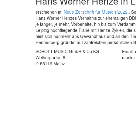
Hans Werner Henze in L
erschienen in:
Neue Zeitschrift für Musik 1/2022
, Se
Hans Werner Henzes Verhältnis zur ehemaligen DDR wa
je länger, je mehr, Vorbehalte, hin bis zum Verdam
Leipzig hochfliegende Pläne mit Henze-Zyklen, die 
hielt sich nunmehr ans Gewandhaus und an den Thom
Hennenberg gründet auf zahlreichen persönlichen
SCHOTT MUSIC GmbH & Co KG
Email:
Weihergarten 5
music.
D-55116 Mainz