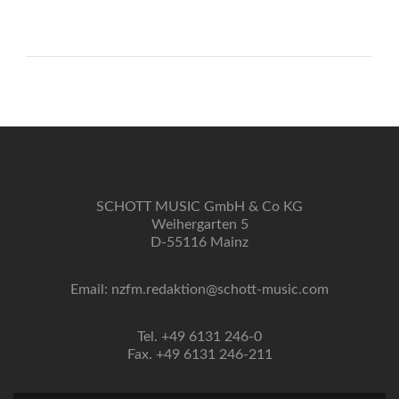
SCHOTT MUSIC GmbH & Co KG
Weihergarten 5
D-55116 Mainz
Email: nzfm.redaktion@schott-music.com
Tel. +49 6131 246-0
Fax. +49 6131 246-211