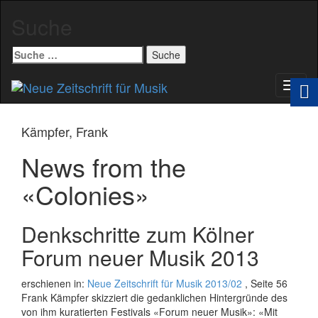
Suche
Suche
nach:
Schal
Navig
Kämpfer, Frank
News from the
«Colonies»
Denkschritte zum Kölner
Forum neuer Musik 2013
erschienen in:
Neue Zeitschrift für Musik 2013/02
, Seite 56
Frank Kämpfer skizziert die gedanklichen Hintergründe des
von ihm kuratierten Festivals «Forum neuer Musik»: «Mit