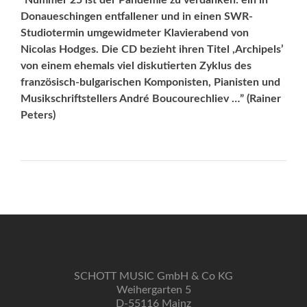
“Nummer 25 ist der Pandemie zu verdanken: ein in
Donaueschingen entfallener und in einen SWR-
Studiotermin umgewidmeter Klavierabend von
Nicolas Hodges. Die CD bezieht ihren Titel ,Archipels’
von ei­nem ehemals viel diskutierten Zyklus des
französisch-bulgarischen Komponisten, Pianisten und
Musikschriftstellers André Boucourechliev …” (Rainer
Peters)
SCHOTT MUSIC GmbH & Co KG
Weihergarten 5
D-55116 Mainz