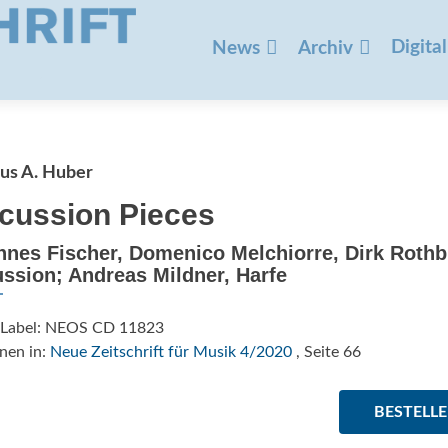
Zum
Inhalt
Digital
News
Archiv
springen
us A. Huber
cussion Pieces
nes Fischer, Domenico Melchiorre, Dirk Rothb
ssion; Andreas Mildner, Harfe
/Label: NEOS CD 11823
nen in:
Neue Zeitschrift für Musik 4/2020
, Seite 66
BESTELL