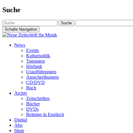
Suche
Suche
nach:
Schalte Navigation
Zum
News
Inhalt
Events
springen
Kulturpolitik
Tagungen
Hörfunk
Uraufführungen
Ausschreibungen
CD/DVD
Buch
Archiv
Zeitschriften
Bücher
DVDs
Beiträge in Englisch
Digital
Abo
Shop