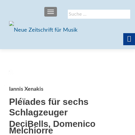
SCHALTE NAVIGATION
Suche
nach:
Iannis Xenakis
Pléïades für sechs
Schlagzeuger
DeciBells, Domenico
Melchiorre