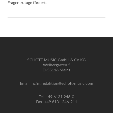
Fragen zutage fördert.
SCHOTT MUSIC GmbH & Co KG
Weihergarten 5
D-55116 Mainz
Email: nzfm.redaktion@schott-music.com
Tel. +49 6131 246-0
Fax. +49 6131 246-211