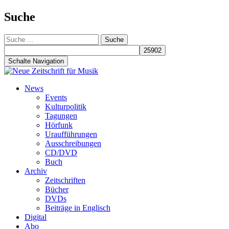
Suche
Suche
nach:
Schalte Navigation
Zum
News
Inhalt
Events
springen
Kulturpolitik
Tagungen
Hörfunk
Uraufführungen
Ausschreibungen
CD/DVD
Buch
Archiv
Zeitschriften
Bücher
DVDs
Beiträge in Englisch
Digital
Abo