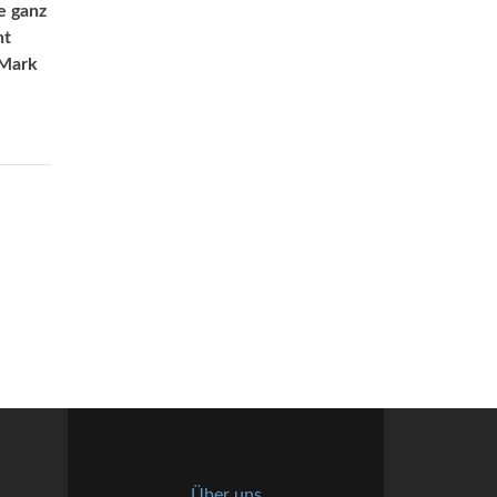
e ganz
ht
 Mark
Über uns