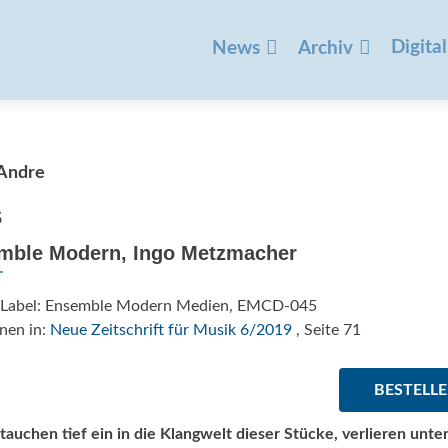
Zum
Inhalt
Digital
News
Archiv
springen
Andre
s
mble Modern, Ingo Metzmacher
/Label: Ensemble Modern Medien, EMCD-045
nen in:
Neue Zeitschrift für Musik 6/2019
, Seite 71
BESTELL
chen tief ein in die Klangwelt dieser Stücke, verlieren unt