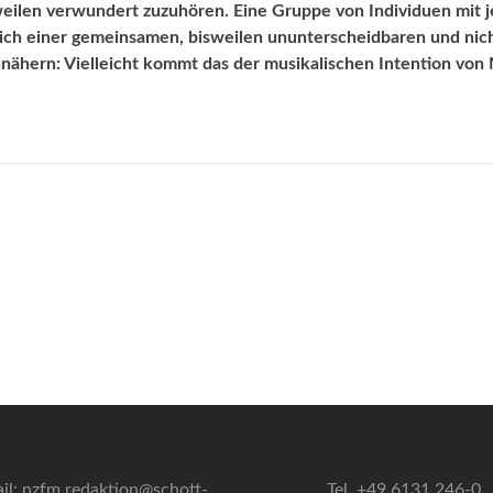
sweilen verwundert zuzuhören. Eine Gruppe von Indivi­duen mit j
 sich einer gemeinsamen, bisweilen ununterscheidbaren und nic
nähern: Vielleicht kommt das der musikalischen Intention von
il: nzfm.redaktion@schott-
Tel. +49 6131 246-0