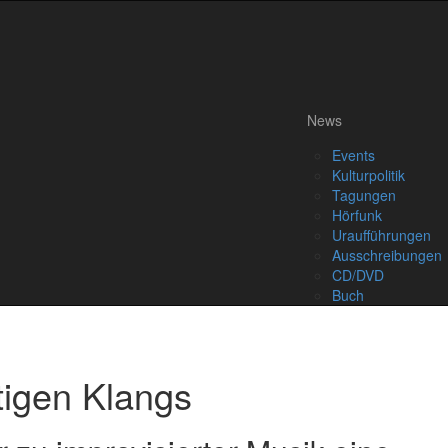
News
Events
Kulturpolitik
Tagungen
Hörfunk
Uraufführungen
Ausschreibungen
CD/DVD
Buch
tigen Klangs