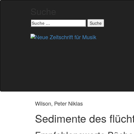
Suche
Suche
nach:
Zum
Inhalt
springen
Wilson, Peter Niklas
Sedimente des flüch