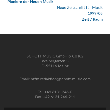
Pioniere der Neuen Musik
Navigation
Neue Zeitschrift für Musik
1999/05
Zeit / Raum
SCHOTT MUSIC GmbH & Co KG
Weihergarten 5
D-55116 Mainz
Email: nzfm.redaktion@schott-music.com
Tel. +49 6131 246-0
Fax. +49 6131 246-211