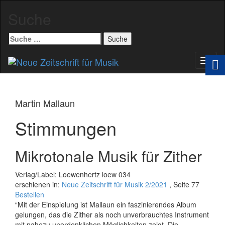
Suche
Suche
nach:
Schal
Navig
Martin Mallaun
Stimmungen
Mikrotonale Musik für Zither
Verlag/Label: Loewenhertz loew 034
erschienen in:
Neue Zeitschrift für Musik 2/2021
, Seite 77
Bestellen
“Mit der Einspielung ist Mallaun ein faszinierendes Album
gelungen, das die Zither als noch unverbrauchtes Instrument
mit nahezu unerdenk­lichen Möglichkeiten zeigt. Die