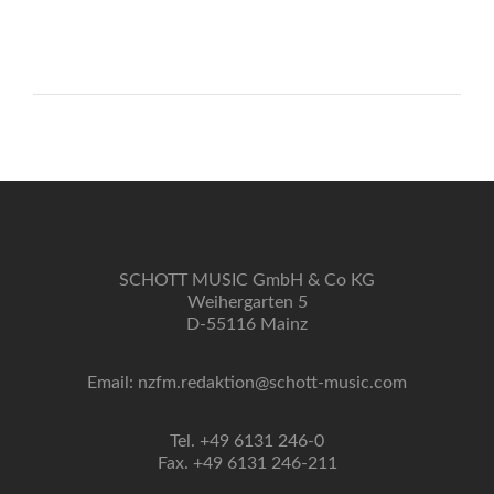
SCHOTT MUSIC GmbH & Co KG
Weihergarten 5
D-55116 Mainz
Email: nzfm.redaktion@schott-music.com
Tel. +49 6131 246-0
Fax. +49 6131 246-211