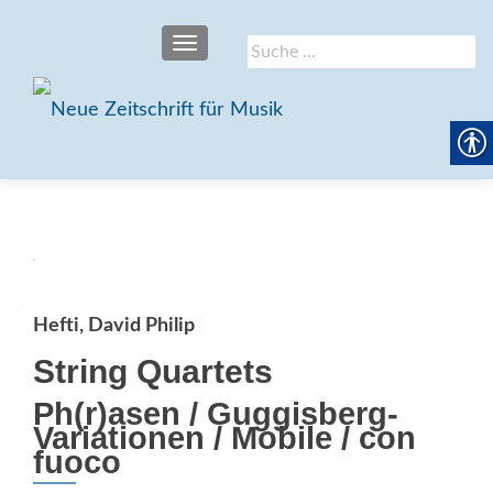
SCHALTE NAVIGATION
Suche
nach:
Hefti, David Philip
String Quartets
Ph(r)asen / Guggisberg-
Variationen / Mobile / con
fuoco