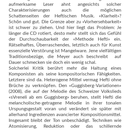
aufmerksame Leser ahnt angesichts solcher
Charakterisierungen auch die möglichen
Schattenseiten der Hefti­schen Musik. «Klarheit»?
Schön und gut. Die Grenze aber zu «Vorhersehbarkeit»
ist schwer zu ziehen. Und hier liegt das Problem: Je
länger die CD rotiert, desto mehr stellt sich das Gefühl
der Durchschaubarkeit der «Methode Hefti» ein.
Rätselhaftes, Überraschendes, letztlich auch für Kunst
essenzielle Verstörung ist Mangelware. Jene vielfältigen
Traditionsbezüge, die Meyer auch beschreibt  auf
Dauer schmecken sie doch ein wenig schal.
Solcherlei Kritik berührt mehr die Haltung eines
Komponisten als seine kompositorischen Fähigkeiten.
Letztere sind da. Heterogene Mittel vermag Hefti ohne
Brüche zu verknüpfen. Den «Guggisberg-Variationen»
(2008), die auf der Melodie des Schweizer Volkslieds
«sVreneli ab em Guggisberg» beruhen, stellt Hefti die
melancholische-getragene Melodie in ihrer tonalen
Urspungsgestalt voran und verändert sie später mit
allerhand Ingredienzen avancierter Kompositionsmittel.
Insgesamt bleibt der Ton unbeschädigt. Techniken wie
Atomisierung, Reduktion oder das schillernde