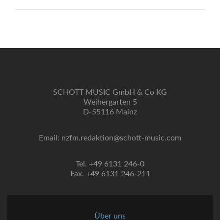
SCHOTT MUSIC GmbH & Co KG
Weihergarten 5
D-55116 Mainz
Email: nzfm.redaktion@schott-music.com
Tel. +49 6131 246-0
Fax. +49 6131 246-211
Über uns