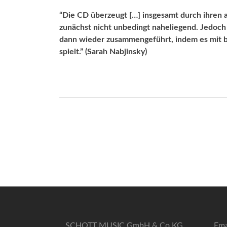
“
Die CD überzeugt […] ins­gesamt durch ihren
zunächst nicht unbedingt naheliegend. Jedoch
dann wieder zusammengeführt, indem es mit 
spielt.” (Sarah Nabjinsky)
SCHOTT MUSIC GmbH & Co KG
Ema