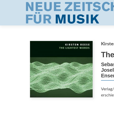
Kirst
The
Sebas
Josel
Ensem
Verlag/
erschie