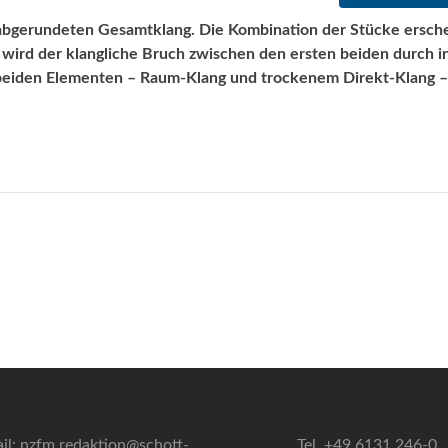
 abgerundeten Gesamtklang. Die Kombination der Stücke ersch
 wird der klangliche Bruch zwischen den ersten beiden durch i
beiden Elementen – Raum-Klang und trockenem Direkt-Klang –
il: nzfm.redaktion@schott-
Tel. +49 6131 246-0