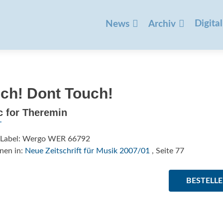
Zum
Inhalt
Digital
News
Archiv
springen
ch! Dont Touch!
c for Theremin
/Label: Wergo WER 66792
nen in:
Neue Zeitschrift für Musik 2007/01
, Seite 77
BESTELL