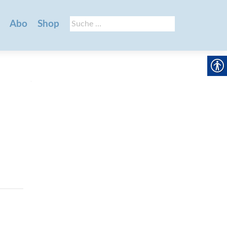
Suche
Abo
Shop
nach: