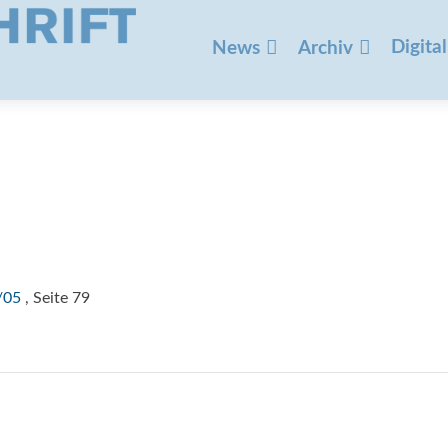
Zum
Inhalt
Digital
News
Archiv
springen
/05
, Seite 79