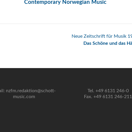
Contemporary Norwegian Music
Neue Zeitschrift für Musik 
Das Schöne und das Hä
il: nzfm.redaktion@schott-
Tel. +49 6131 246-0
music.com
Fax. +49 6131 246-211