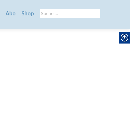
Suche
Abo
Shop
nach: