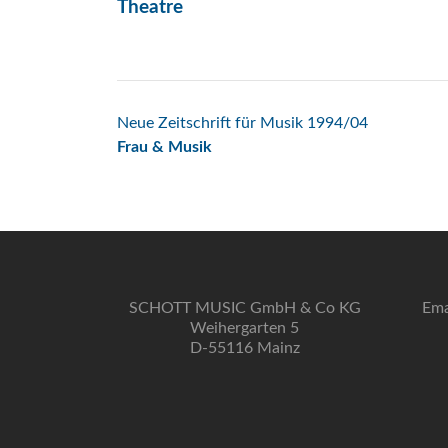
Theatre
Beitrags-
Neue Zeitschrift für Musik 1994/04
Frau & Musik
Navigation
SCHOTT MUSIC GmbH & Co KG
Ema
Weihergarten 5
D-55116 Mainz